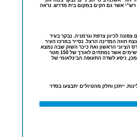
ד רש"י אשר גם הקים במקום בית מדרש. נראה
דה בה מתעקל הנהר וזורם צפונה לכיוון צרפת וגרמניה. נבקר בעיר
ח חוזה המדינה הרצל. נסייר במרכז העיר
ס הציוני הראשון ואת כיכר השוק שבה נמצא
בית העירייה המפואר. נסיים בביקור במפלי הריין שבמחוז שפהאוזן (Schaffhausen) שבשווייץ. נצפה במפלים המרשימים אשר נמתחים לאורך של 150 מטר
מכן, ניסע לשדה התעופה הבינלאומי של
נות. ייתכן וחלק מהטיולים יתבצעו בסדר