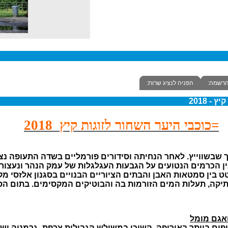
הרשמה:
הפניה לנציג שרות:
=כוכבי היער השחור לזוגות קיץ 2018
יך שבשווייץ. לאחר הנחיתה וסידורים פורמליים בשדה התעופה נצ
עתיקה, תעלות המים הזורמות בה והבוטיקים המקסימים. בתום הס
ים ביותר באירופה, השוכן במשולש הגבולות צרפת- גרמניה ושוויי