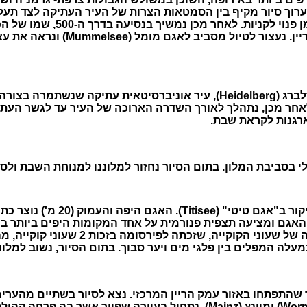
 השחור. נערוך סיור מקיף בין הסמטאות הצרות של העיר העתיקה לצד
הגותית המפוארת, נראה את בית הע
וממנו נשקפות תצפיות פנורמיות של ה
לאחר ארוחת הבוקר, נצא בנסיעה לכיוון העיר היידלברג (Heidelberg), עיר או
תארגנות לקראת שבת.
י בסביבת המלון. בתום הסיור נחזור למלוננו למנוחת השבת ולס
יום קסום נוסף בנבכי היער השחור או
 האגם ומציעה תצפית פנורמית על אחד המקומות היפים ביותר ב
השליו. לאחר מכן נמשיך לטריברג (Triberg)
 שהתפתחו באזור עמק הריין המרכזי. נצא לסיור בשתיים מהערי
בכינויין "קהילות שו"ם": שפייר (Speier) וורמס (Worms) ומיינץ (Mainz). נתחי