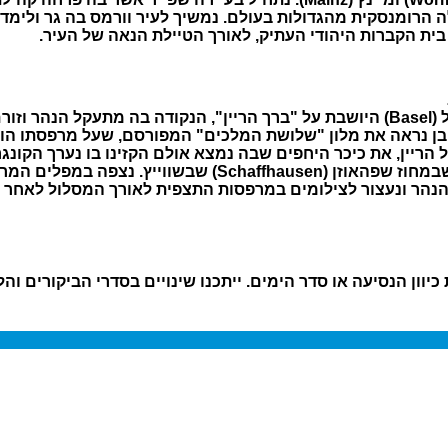
ה הרומנסקית מהגדולות בעולם. נמשיך לעיר וורמס בה גר ולימ
בית הקברות היהודי העתיק, לאורך הטיילת הנאה של העיר.
לאחר ארוחת הבוקר ועזיבת המלון, ניסע לעיר באזל (Basel) היושבת על "ברך הריין", הנקו
בן נראה את מלון "שלושת המלכים" המפורסם, שעל מרפסתו הונצ
יין, את כיכר היחפים שבה נמצא אולם הקזינו בו נערך הקונגר
 הנהר ונעצור לצילומים במרפסות התצפית לאורך המסלול לאחר 
ון הנסיעה או סדר הימים. ייתכנו שינויים בסדרי הביקורים והלי