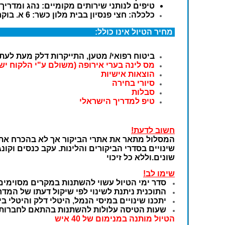
טיפים לנותני שירותים מקומיים: נהג ומדריך
כלכלה: חצי פנסיון בבית מלון כשר: 6 א. בוקר + 6 א. ערב + כריכים לצהריים
מחיר הטיול אינו כולל:
ביטוח רפואי/ מטען, התייקרות דלק מעת לעת 
מס לינה בערי אירופה (משולם ע"י הלקוח ישי
הוצאות אישיות
סיורי בחירה
סבלות
טיפ למדריך הישראלי
חשוב לדעת!
המסלול מתאר את אתרי הביקור אך לא בהכרח את כי
שינויים בסדרי הביקורים והלינות. עקב כנסים וקונ
שונים.וללא כל זיכוי
שימו לב!
סדר ימי הטיול עשוי להשתנות במקרים מסוימים
התוכנית ניתנת לשינוי לפי שיקול דעתו של המדרי
יתכנו שינויים במיסי הנמל, היטלי דלק והיטלי 
שעות הטיסה עלולות להשתנות בהתאם לחברות
הטיול מותנה
במ
נימום של 40
איש