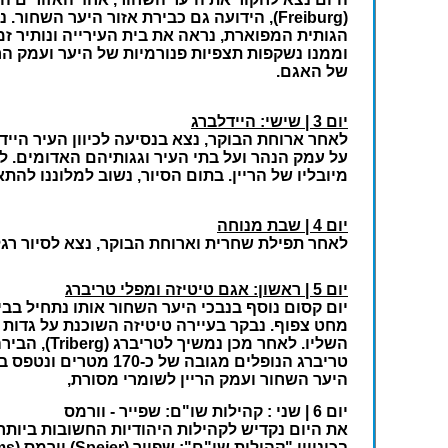
(Freiburg), הידועה גם כבירת אזור היער
של האגם.
יום 3 | שישי: היידלברג
מיובליו של הריין. בתום הסיור, נשוב למלוננו לה
יום 4 | שבת מנוחה
לאחר תפילת שחרית וארוחת הבוקר, נצא לסיור רגל
יום 5 | ראשון: אגם טיטיזה ומפלי טריברג
מחט צפוף. נבקר בעיירה טיטיזה השוכנת על גדות
טריברג הנופלים מגובה של כ-170 מטרים ונטפס במעלה המפלים בין פלגי מים ויער סבוך. בתום הסיור, נשוב למלוננו. סגור
היער השחור ועמק הריין לשומרי מסורת,
יום 6 | שני : קהילות שו"ם: שפייר - וורמס
את היום נקדיש לקהילות היהודיות החשובות ביותר