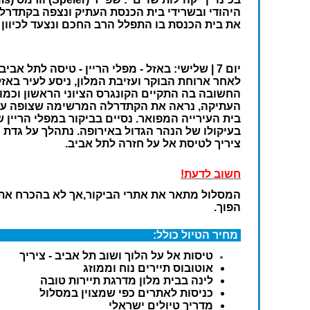
היהודי ובשרידי בית הכנסת העתיק ונצפה בקתדרל
את בית הכנסת בו התפלל הרב החכם ונצעד לכיוון 
יום 7 | שלישי: באזל - מפלי הריין - טיסה לתל אביב
החשובה בה התקיים הקונגרס הציוני הראשון וכמו
העתיקה, נראה את הקתדרלה המרשימה שצופה על הר
בעיקולו של הנהר הגדול באירופה. נתהלך על גדת
ציריך לטיסת אל על חזרה לתל אביב.
חשוב לדעת!
המסלול מתאר את אתרי הביקור,אך לא בהכרח את כיו
הפוך.
מחיר הטיול כולל:
טיסות אל על הלוך ושוב תל אביב - ציריך
אוטובוס תיירים נוח וממוזג
לינה בבית מלון מדרגת תיירות טובה
כניסות לאתרים כפי שמצוין במסלול
מדריך טיולים ישראלי