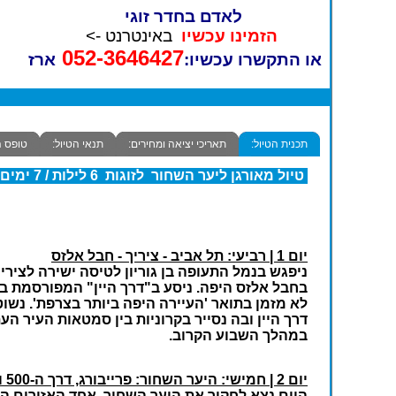
לאדם בחדר זוגי
הזמינו עכשיו
באינטרנט ->
052-3646427
או התקשרו עכשיו:
ארז
תכנית הטיול:
תאריכי יציאה ומחירים:
תנאי הטיול:
טופס 
טיול מאורגן ליער השחור לזוגות 6 לילות / 7 ימים קיץ - 2018
יום 1 | רביעי: תל אביב - ציריך - חבל אלזס
ניפגש בנמל התעופה בן גוריון לטיסה ישירה לציר
דרך היין ובה נסייר בקרוניות בין סמטאות העיר ה
במהלך השבוע הקרוב.
יום 2 | חמישי: היער השחור: פרייבורג, דרך ה-500 ואגם מומל
היום נצא לחקור את היער השחור, אחד האזורים היפ