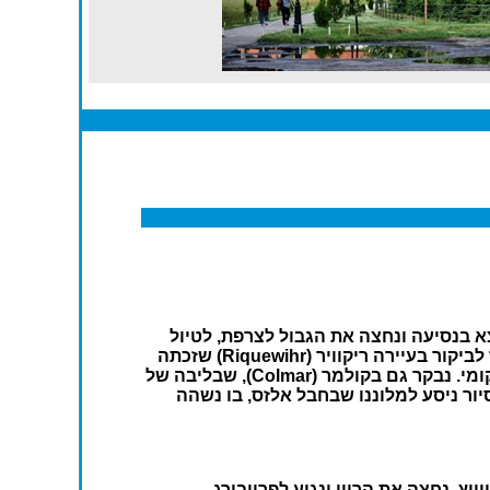
א בנסיעה ונחצה את הגבול לצרפת, לטיול
בחבל אלזס היפה. ניסע ב"דרך היין" המפורסמת בין הכרמים הנטועים על הגבעות העגלגלות של עמק הנהר ונעצור לביקור בעיירה ריקוויר (Riquewihr) שזכתה
לא מזמן בתואר 'העיירה היפה ביותר בצרפת'. נשוטט בין סמטאות האבן והבתים הציוריים הבנויים בסגנון אלזסי מקומי. נבקר גם בקולמר (Colmar), שבליבה של
יור ניסע למלוננו שבחבל אלזס, בו נשהה
ץ. נחצה את הריין ונגיע לפרייבורג