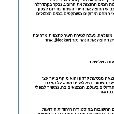
 תעלות המים החוצות את הרובע, נבקר בקתדרלה
ירייה ונותיר זמן פנוי לקניות. לאחר מכן נמשיך בנסיעה בדרך ה-500, שמו של הכביש החוצה את היער השחור מדרום לצפון
יער ועמק הריין. נעצור לטיול מסביב לאגם מומל (Mummelsee) ונראה את עצי המחט הירוקים משתקפים במים הצלולים
ניברסיטאית עתיקה שנשתמרה בצורה מופלאה. נעלה לטירת העיר לתצפית מרהיבה
על עמק הנהר ועל בתי העיר וגגותיהם האדומים. לאחר מכן, נתהלך לאורך השדרה הארוכה של העיר עד לגשר העתיק החוצה את הנהר נקר (Neckar), אחד
עודה שלישית
תו נתחיל בביקור ב"אגם טיטי" (Titisee). האגם היפה והעמוק (20 מ') נוצר כתוצאה מנסיגת קרחון והוא מוקף ביער עצי
יער השחור ונצא לשייט מענג על האגם
, הבירה של שעוני הקוקייה, שזכתה לפירסומה בזכות 2 שעוני קוקייה, מהגדולים בעולם, הנמצאים בה. נמשיך למפלי
ם החשובות בהיסטוריה היהודית הידועות
ל בעיירה שפייר אשר בה פרחה קהילת יהודי אשכנז בימי הביניים. נבקר במוזיאון