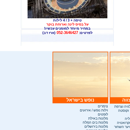
טיסה + 3 / 4 לילות
על בסיס לינה וארוחת בוקר
במחיר מיוחד למזמנים עכשיו
!
052-3646427
לפרטים:
(ארז דב)
ווה
נופש בישראל
צימרים
לגיה וצרפת
וילות נופש / אירועים
 וקוסטה
לופטים
מלונות באילת
ליה
מלונות בים המלח
וקרואטיה
מלונות בירושלים
היער השחור