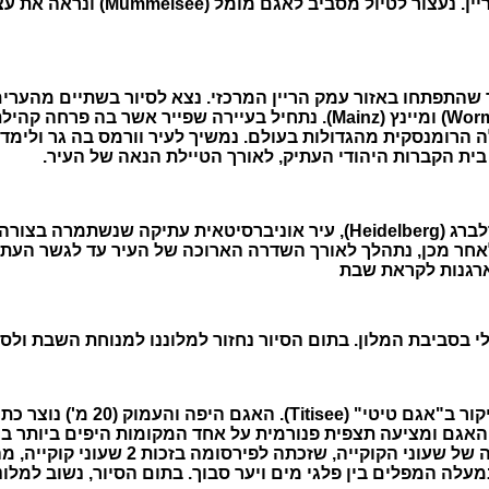
וממנו נשקפות תצפיות פנורמיות של ה
 שהתפתחו באזור עמק הריין המרכזי. נצא לסיור בשתיים מהערי
בכינויין "קהילות שו"ם": שפייר (Speier) וורמס (Worms) ומיינץ (Mainz). נתחי
ה הרומנסקית מהגדולות בעולם. נמשיך לעיר וורמס בה גר ולימ
בית הקברות היהודי העתיק, לאורך הטיילת הנאה של העיר.
לאחר ארוחת הבוקר, נצא בנסיעה לכיוון העיר היידלברג (Heidelberg), עיר או
תארגנות לקראת שבת
י בסביבת המלון. בתום הסיור נחזור למלוננו למנוחת השבת ולס
יום קסום נוסף בנבכי היער השחור או
 האגם ומציעה תצפית פנורמית על אחד המקומות היפים ביותר ב
השליו. לאחר מכן נמשיך לטריברג (Triberg)