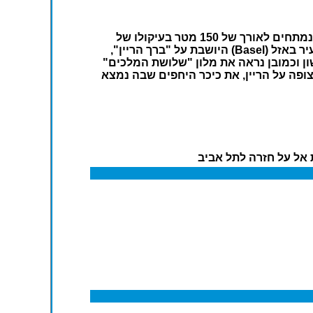
נתחיל את יומנו בביקור במפלי הריין שבמחוז שפהאוזן (Schaffhausen) שבשווייץ. נצפה במפלים המרשימים אשר נמתחים לאורך של 150 מטר בעיקולו של
הנהר הגדול באירופה. נתהלך על גדת הנהר ונעצור לצילומים במרפסות התצפית לאורך המסלול. לאחר מכן ניסע לעיר באזל (Basel) היושבת על "ברך הריין",
ון וכמובן נראה את מלון "שלושת המלכים"
פה על הריין, את כיכר היחפים שבה נמצא
 אל על חזרה לתל אביב