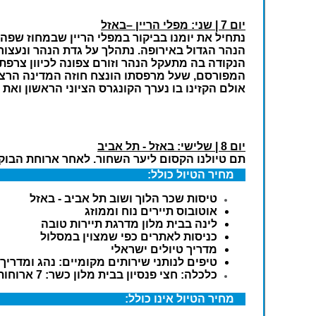
יום 7 | שני: מפלי הריין –באזל
הנקודה בה מתעקל הנהר וזורם צפונה לכיוון צרפת
המפורסם, שעל מרפסתו הונצח חוזה המדינה הרצל
אולם הקזינו בו נערך הקונגרס הציוני הראשון ואת
יום 8 | שלישי: באזל - תל אביב
תם טיולנו הקסום ליער השחור. לאחר ארוחת הבוקר
מחיר הטיול כולל:
טיסות שכר הלוך ושוב תל אביב - באזל
אוטובוס תיירים נוח וממוזג
לינה בבית מלון מדרגת תיירות טובה
כניסות לאתרים כפי שמצוין במסלול
מדריך טיולים ישראלי
טיפים לנותני שירותים מקומיים: נהג ומדריך
כלכלה: חצי פנסיון בבית מלון כשר: 7 ארוחות בוקר + 7 ארוחות ערב + כריכים לצהריים
מחיר הטיול אינו כולל: