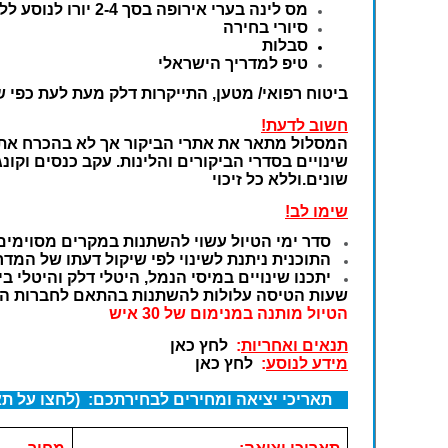
מס לינה בערי אירופה בסך
2-4 יורו לנוסע ללילה
סיורי בחירה
סבלות
טיפ למדריך הישראלי
ביטוח רפואי/ מטען, התייקרות דלק מעת לעת כפי ש
חשוב לדעת!
המסלול מתאר את אתרי הביקור אך לא בהכרח את כי
שינויים בסדרי הביקורים והלינות. עקב כנסים וקונ
שונים.וללא כל זיכוי
שימו לב!
סדר ימי הטיול עשוי להשתנות במקרים מסוימים
התוכנית ניתנת לשינוי לפי שיקול דעתו של המדרי
יתכנו שינויים במיסי הנמל, היטלי דלק והיטלי 
שעות הטיסה עלולות להשתנות בהתאם לחברות ה
הטיול מותנה
במ
נימום של 30
איש
תנאים ואחריות
:
לחץ כאן
מידע לנוסע
:
לחץ כאן
תאריכי יציאה ומחירים לבחירתכם: (לחצו על תא