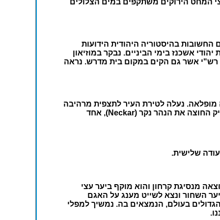
יער ועמק הריין. נעצור לטיול מסביב לאגם מומל (Mummelsee) ונראה את עצי המחט הירוקים משתקפים במים הצלולים
ם החשובות בהיסטוריה היהודית הידועות
ל בעיירה שפייר אשר בה פרחה קהילת יהודי אשכנז בימי הביניים. נבקר במוזיאון
ד רש"י אשר גם הקים במקום בית מדרש. נראה
ניברסיטאית עתיקה שנשתמרה בצורה מופלאה. נעלה לטירת העיר לתצפית מרהיבה
על עמק הנהר ועל בתי העיר וגגותיהם האדומים. לאחר מכן, נתהלך לאורך השדרה הארוכה של העיר עד לגשר העתיק החוצה את הנהר נקר (Neckar), אחד
עודה שלישית.
תו נתחיל בביקור ב"אגם טיטי" (Titisee). האגם היפה והעמוק (20 מ') נוצר כתוצאה מנסיגת קרחון והוא מוקף ביער עצי
יער השחור ונצא לשייט מענג על האגם
, הבירה של שעוני הקוקייה, שזכתה לפירסומה בזכות 2 שעוני קוקייה, מהגדולים בעולם, הנמצאים בה. נמשיך למפלי