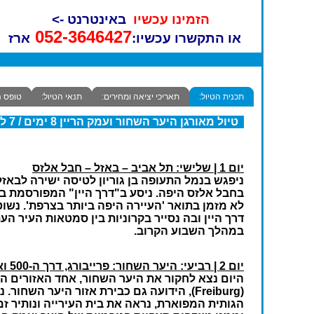
הזמינו עכשיו
באינטרנט ->
052-3646427
או התקשרו עכשיו:
ארז
תכנית הטיול:
תאריכי יציאה ומחירים:
תנאי הטיול:
טופס 
טיול מאורגן
היער השחור ועמק הריין 8 ימים / 7 לילות לשומרי מסורת
יום 1 | שלישי: תל אביב – באזל – חבל אלזס
ניפגש בנמל התעופה בן גוריון לטיסה ישירה לבאז
דרך היין ובה נסייר בקרוניות בין סמטאות העיר ה
במהלך השבוע הקרוב.
יום 2 | רביעי: היער השחור: פרייבורג, דרך ה-500 ואגם מומל
היום נצא לחקור את היער השחור, אחד האזורים היפ
(Freiburg), הידועה גם כבירת אזור היער