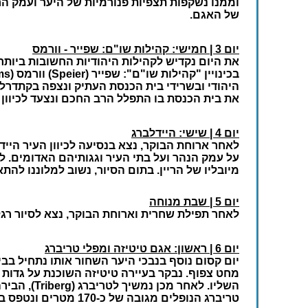
של האגם.
יום 3 | חמישי: קהילות שו"ם: שפייר - וורמס
את היום נקדיש לקהילות היהודיות החשובות ביותר
היהודי ובשרידי בית הכנסת העתיק ונצפה בקתדרל
את בית הכנסת בו התפלל הרב החכם ונצעד לכיוון 
יום 4 | שישי: היידלברג
מיובליו של הריין. בתום הסיור, נשוב למלוננו לה
יום 5 | שבת מנוחה
לאחר תפילת שחרית וארוחת הבוקר, נצא לסיור רגל
יום 6 | ראשון: אגם טיטיזה ומפלי טריברג
מחט צפוף. נבקר בעיירה טיטיזה השוכנת על גדות
טריברג הנופלים מגובה של כ-170 מטרים ונטפס במעלה המפלים בין פלגי מים ויער סבוך. בתום הסיור, נשוב למלוננו.