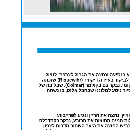
א בנסיעה ונחצה את הגבול לצרפת, לטיול
בחבל אלזס היפה. ניסע ב"דרך היין" המפורסמת בין הכרמים הנטועים על הגבעות העגלגלות של עמק הנהר ונעצור לביקור בעיירה ריקוויר (Riquewihr) שזכתה
לא מזמן בתואר 'העיירה היפה ביותר בצרפת'. נשוטט בין סמטאות האבן והבתים הציוריים הבנויים בסגנון אלזסי מקומי. נבקר גם בקולמר (Colmar), שבליבה של
יור ניסע למלוננו שבחבל אלזס, בו נשהה
ץ. נחצה את הריין ונגיע לפרייבורג
 תעלות המים החוצות את הרובע, נבקר בקתדרלה
ירייה ונותיר זמן פנוי לקניות. לאחר מכן נמשיך בנסיעה בדרך ה-500, שמו של הכביש החוצה את היער השחור מדרום לצפון