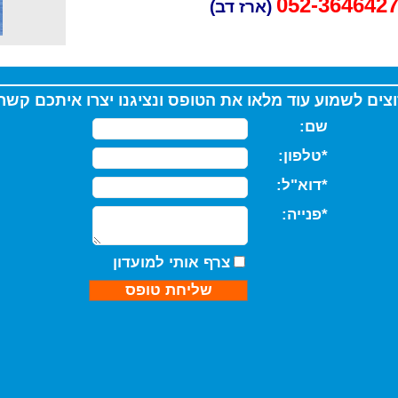
052-364642
(ארז דב)
צים לשמוע עוד מלאו את הטופס ונציגנו יצרו איתכם קש