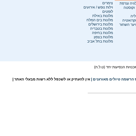
צימרים
לגיה וצרפת
וילות נופש / אירועים
 וקוסטה
לופטים
מלונות באילת
ליה
מלונות בים המלח
וקרואטיה
מלונות בירושלים
היער השחור
מלונות בטבריה
מלונות בחיפה
מלונות בצפון
מלונות בתל אביב
ויות הנסיעות יחד (ט.ל.ח)
 הרשמה טיולים מאורגנים
|
אין להעתיק או לשכפל ללא רשות מבעלי האתר |