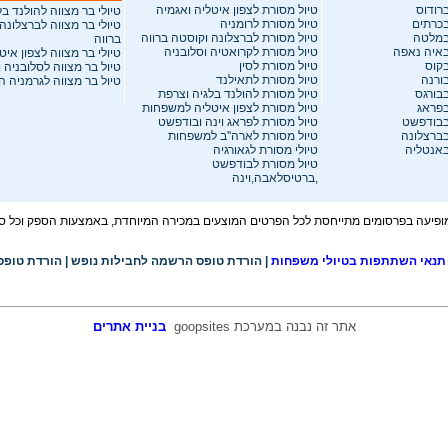
רודוס
טיול מסורת לצפון איטליה ואגמיה
טיולי בר מצווה להולנד ב
בכרתים
טיול מסורת לרומניה
טיולי בר מצווה לברצלונה
במלטה
טיול מסורת לברצלונה וקוסטה ברווה
ברווה
באיה נאפה
טיול מסורת לקרואטיה וסלובניה
טיולי בר מצווה לצפון איט
בקוס
טיול מסורת לסין
טיול בר מצווה לסלובניה 
ורנה
טיול מסורת לתאילנד
טיול בר מצווה לגרמניה 
בבורגס
טיול מסורת להולנד בלגיה וצרפת
בפראג
טיול מסורת לצפון איטליה למשפחות
בבודפשט
טיול מסורת לפראג וינה ובודפשט
בברצלונה
טיול מסורת לארה''ב למשפחות
באנטליה
טיולי מסורת לגאורגיה
טיול מסורת לבודפשט
,ברטיסלאבה,וינה
פיעה בפרסומים מתייחסת לכל הפרטים המוצעים במכירה המיוחדת, באמצעות הספק וכל סוכנ
תנאי השתתפות בטיולי משפחות
|
הורדת טופס הרשמה לחבילות נופש
|
הורדת טופס
אתר זה נבנה במערכת
goopsites
בניית אתרים