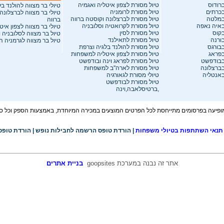
רודוס
טיול מסורת לצפון איטליה ואגמיה
טיולי בר מצווה להולנד ב
בכרתים
טיול מסורת לרומניה
טיולי בר מצווה לברצלונה
במלטה
טיול מסורת לברצלונה וקוסטה ברווה
ברווה
באיה נאפה
טיול מסורת לקרואטיה וסלובניה
טיולי בר מצווה לצפון איט
בקוס
טיול מסורת לסין
טיול בר מצווה לסלובניה 
ורנה
טיול מסורת לתאילנד
טיול בר מצווה לגרמניה 
בבורגס
טיול מסורת להולנד בלגיה וצרפת
בפראג
טיול מסורת לצפון איטליה למשפחות
בבודפשט
טיול מסורת לפראג וינה ובודפשט
בברצלונה
טיול מסורת לארה''ב למשפחות
באנטליה
טיולי מסורת לגאורגיה
טיול מסורת לבודפשט
,ברטיסלאבה,וינה
פיעה בפרסומים מתייחסת לכל הפרטים המוצעים במכירה המיוחדת, באמצעות הספק וכל סוכנ
תנאי השתתפות בטיולי משפחות
|
הורדת טופס הרשמה לחבילות נופש
|
הורדת טופס
אתר זה נבנה במערכת
goopsites
בניית אתרים