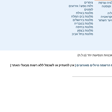
צימרים
לגיה וצרפת
וילות נופש / אירועים
 וקוסטה
לופטים
מלונות באילת
ליה
מלונות בים המלח
וקרואטיה
מלונות בירושלים
היער השחור
מלונות בטבריה
מלונות בחיפה
מלונות בצפון
מלונות בתל אביב
ויות הנסיעות יחד (ט.ל.ח)
 הרשמה טיולים מאורגנים
|
אין להעתיק או לשכפל ללא רשות מבעלי האתר |