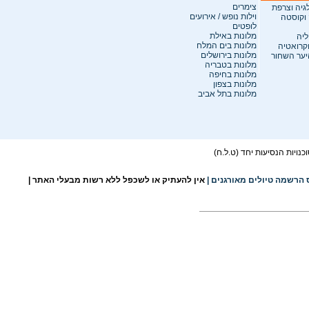
צימרים
לגיה וצרפת
וילות נופש / אירועים
 וקוסטה
לופטים
מלונות באילת
ליה
מלונות בים המלח
וקרואטיה
מלונות בירושלים
היער השחור
מלונות בטבריה
מלונות בחיפה
מלונות בצפון
מלונות בתל אביב
ויות הנסיעות יחד (ט.ל.ח)
 הרשמה טיולים מאורגנים
|
אין להעתיק או לשכפל ללא רשות מבעלי האתר |