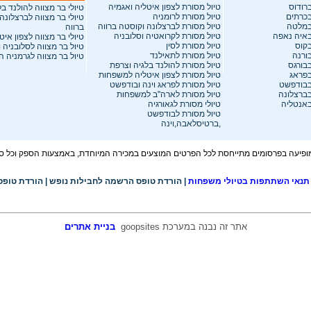
רודוס
טיול מסורת לצפון איטליה ואגמיה
טיולי בר מצווה להולנד ב
בכרתים
טיול מסורת לרומניה
טיולי בר מצווה לברצלונה
במלטה
טיול מסורת לברצלונה וקוסטה ברווה
ברווה
באיה נאפה
טיול מסורת לקרואטיה וסלובניה
טיולי בר מצווה לצפון איט
בקוס
טיול מסורת לסין
טיול בר מצווה לסלובניה 
ורנה
טיול מסורת לתאילנד
טיול בר מצווה לגרמניה 
בבורגס
טיול מסורת להולנד בלגיה וצרפת
בפראג
טיול מסורת לצפון איטליה למשפחות
בבודפשט
טיול מסורת לפראג וינה ובודפשט
בברצלונה
טיול מסורת לארה''ב למשפחות
באנטליה
טיולי מסורת לגאורגיה
טיול מסורת לבודפשט
,ברטיסלאבה,וינה
פיעה בפרסומים מתייחסת לכל הפרטים המוצעים במכירה המיוחדת, באמצעות הספק וכל סוכנ
תנאי השתתפות בטיולי משפחות
|
הורדת טופס הרשמה לחבילות נופש
|
הורדת טופס
אתר זה נבנה במערכת
goopsites
בניית אתרים